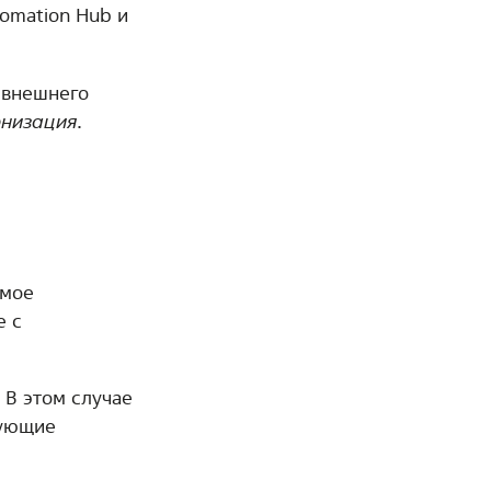
omation Hub и
 внешнего
онизация
.
имое
е с
. В этом случае
дующие