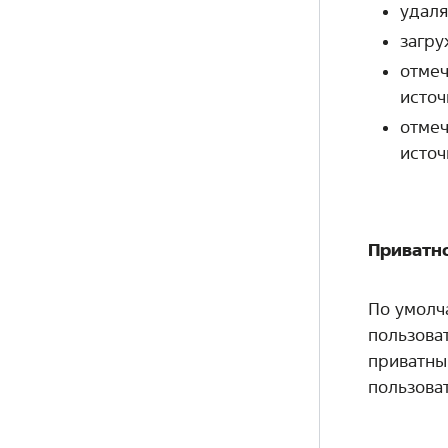
удаля
загру
отмеч
источ
отмеч
источ
Приватн
По умолч
пользоват
приватны
пользова