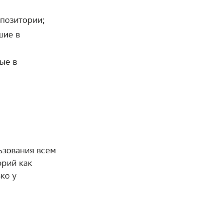
епозитории;
шие в
ые в
ьзования всем
орий как
ко у