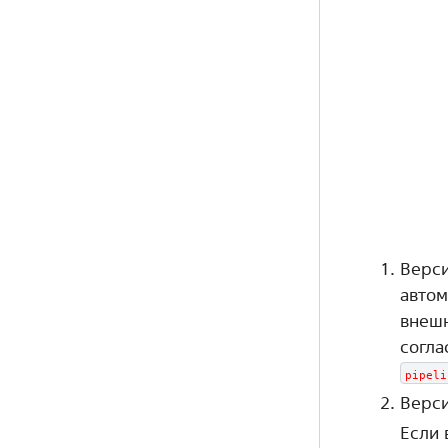
Верси
автом
внешн
согла
pipeli
Верси
Если 