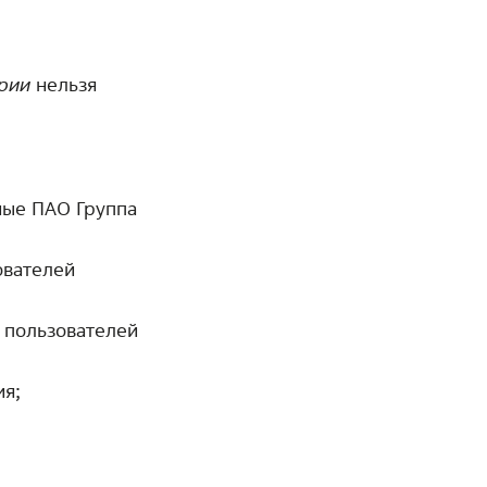
рии
нельзя
ные ПАО Группа
ователей
 пользователей
ия;