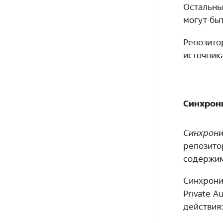
Остальны
могут бы
Репозито
источника
Синхрон
Синхрони
репозитор
содержим
Синхрони
Private 
действия