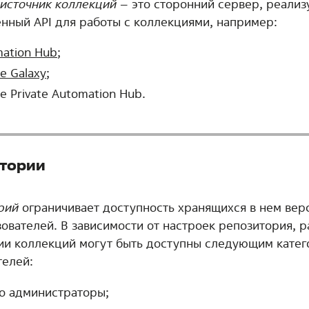
источник коллекций
– это сторонний сервер, реали
нный API для работы с коллекциями, например:
ation Hub
;
le Galaxy
;
е Private Automation Hub.
тории
рий
ограничивает доступность хранящихся в нем вер
зователей. В зависимости от настроек репозитория, 
ии коллекций могут быть доступны следующим кате
телей:
о администраторы;