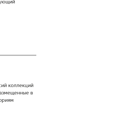
зующий
сий коллекций
размещенные в
гориям