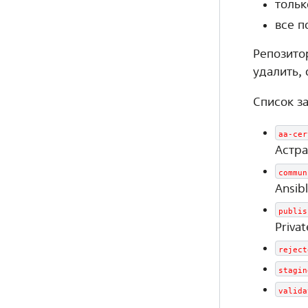
тольк
все п
Репозито
удалить,
Список з
aa-cer
Астра
commun
Ansibl
publis
Priva
reject
stagin
valida