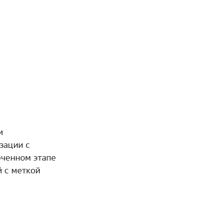
и
зации с
юченном этапе
 с меткой