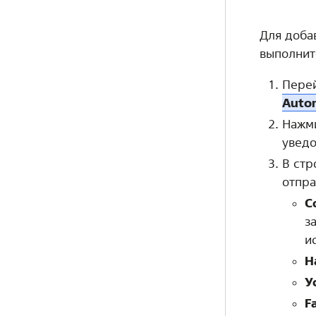
Для доба
выполнит
Пере
Autom
Нажми
уведо
В стр
отпра
С
з
и
Н
У
F