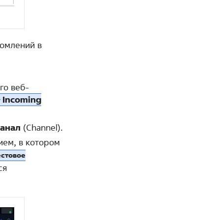
домлений в
го веб-
‣ Incoming
анал
(Channel).
ием, в котором
естовое
ся