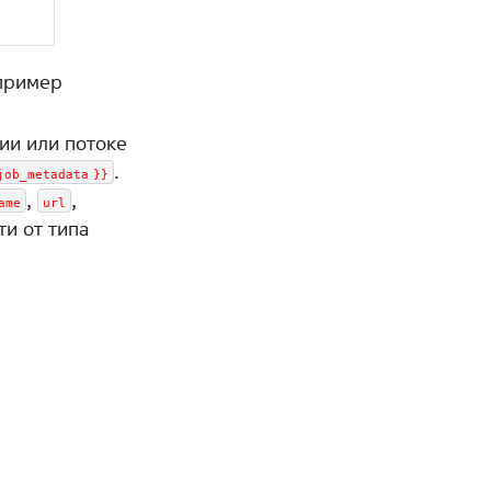
апример
ии или потоке
.
job_metadata
}}
,
,
ame
url
ти от типа