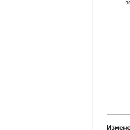
п
Измене