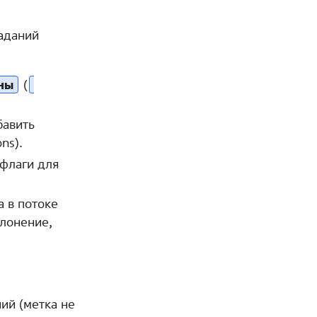
аданий
ны
(
бавить
ons).
флаги для
а в потоке
клонение,
ий (метка не