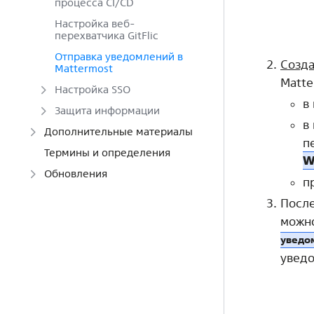
процесса CI/CD
Настройка веб-
перехватчика GitFlic
Отправка уведомлений в
Созд
Mattermost
Matte
Настройка SSO
в
Защита информации
в
Дополнительные материалы
п
Термины и определения
W
Обновления
п
После
можно
уведо
увед