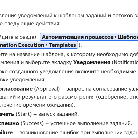
вления уведомлений к шаблонам заданий и потоков з
е следующие действия:
йдите в раздел
Автоматизация процессов ‣ Шабло
ation Execution ‣ Templates
).
те на название шаблона, к которому необходимо до
мления и выберите вкладку
Уведомления
(Notificati
оке созданного уведомления включите необходимые 
вки уведомления:
огласование
(Approval) – запрос на согласование узл
аданий и результат его рассмотрения (одобрение, от
стечение времени ожидания).
ачать
(Start) – запуск заданий.
спешно
(Success) – успешное выполнение заданий.
ailure
– возникновение ошибок при выполнении задан