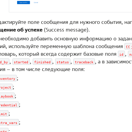
актируйте поле сообщения для нужного события, н
щение об успехе
(Success message).
необходимо добавить основную информацию о задан
ий, используйте переменную шаблона сообщения
{{
ловарь, который всегда содержит базовые поля
,
id
n
,
,
,
,
, а в зависимос
d_by
started
finished
status
traceback
ия – в том числе следующие поля:
;
nventory
;
roject
;
laybook
;
redential
;
imit
;
xtra_vars
;
osts