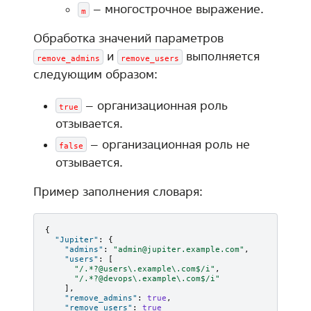
– многострочное выражение.
m
Обработка значений параметров
и
выполняется
remove_admins
remove_users
следующим образом:
– организационная роль
true
отзывается.
– организационная роль не
false
отзывается.
Пример заполнения словаря:
{
"Jupiter"
:
{
"admins"
:
"admin@jupiter.example.com"
,
"users"
:
[
"/.*?@users\.example\.com$/i"
,
"/.*?@devops\.example\.com$/i"
],
"remove_admins"
:
true
,
"remove_users"
:
true