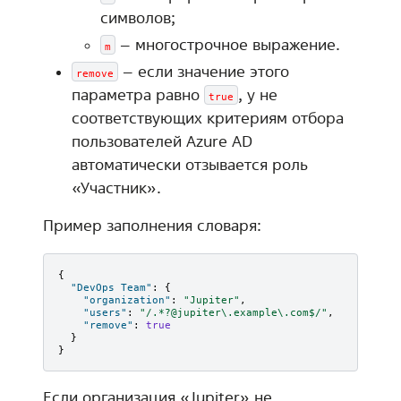
символов;
– многострочное выражение.
m
– если значение этого
remove
параметра равно
, у не
true
соответствующих критериям отбора
пользователей Azure AD
автоматически отзывается роль
«Участник».
Пример заполнения словаря:
{
"DevOps Team"
:
{
"organization"
:
"Jupiter"
,
"users"
:
"/.*?@jupiter\.example\.com$/"
,
"remove"
:
true
}
}
Если организация «Jupiter» не