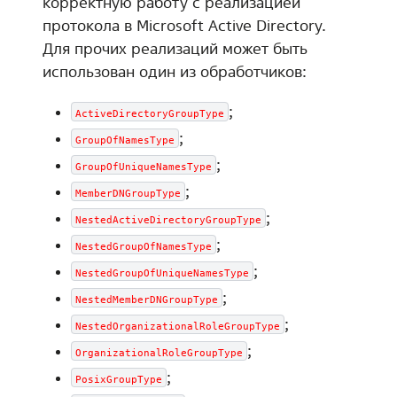
корректную работу с реализацией
протокола в Microsoft Active Directory.
Для прочих реализаций может быть
использован один из обработчиков:
;
ActiveDirectoryGroupType
;
GroupOfNamesType
;
GroupOfUniqueNamesType
;
MemberDNGroupType
;
NestedActiveDirectoryGroupType
;
NestedGroupOfNamesType
;
NestedGroupOfUniqueNamesType
;
NestedMemberDNGroupType
;
NestedOrganizationalRoleGroupType
;
OrganizationalRoleGroupType
;
PosixGroupType