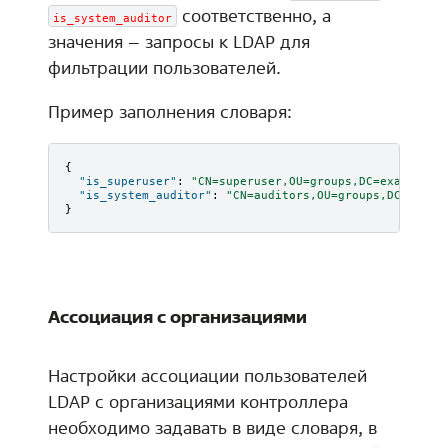
соответственно, а
is_system_auditor
значения – запросы к LDAP для
фильтрации пользователей.
Пример заполнения словаря:
{
"is_superuser"
:
"CN=superuser,OU=groups,DC=example,D
"is_system_auditor"
:
"CN=auditors,OU=groups,DC=examp
}
Ассоциация с организациями
Настройки ассоциации пользователей
LDAP с организациями контроллера
необходимо задавать в виде словаря, в