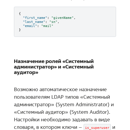
{
"first_name"
:
"givenName"
,
"last_name"
:
"sn"
,
"email"
:
"mail"
}
Назначение ролей «Системный
администратор» и «Системный
аудитор»
Возможно автоматическое назначение
пользователям LDAP типов «Системный
администратор» (System Administrator) и
«Системный аудитор» (System Auditor).
Настройки необходимо задавать в виде
словаря, в котором ключи –
и
is_superuser