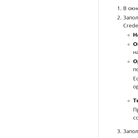
В ок
Запо
Creden
Н
О
н
О
п
Е
о
Т
П
с
Запол