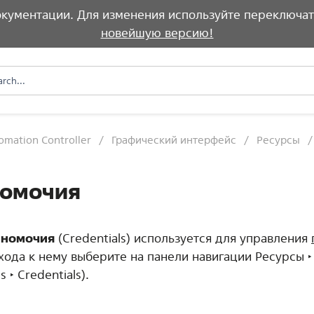
документации. Для изменения используйте переключат
новейшую версию!
omation Controller
Графический интерфейс
Ресурсы
омочия
лномочия
(Credentials) используется для управления
хода к нему выберите на панели навигации
Ресурсы 
s ‣ Credentials
).