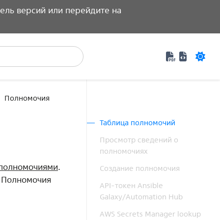
ель версий или перейдите на
Документаци
Специфик
Полномочия
Таблица полномочий
Просмотр сведений о
полномочиях
полномочиями
.
Создание полномочия
‣ Полномочия
API-токен Ansible
Galaxy/Automation Hub
AWS Secrets Manager lookup