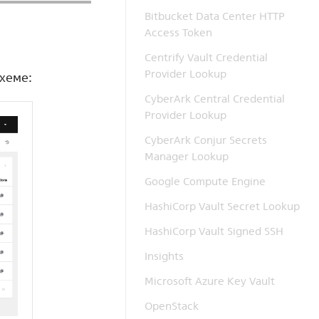
Bitbucket Data Center HTTP
Access Token
Centrify Vault Credential
Provider Lookup
схеме:
CyberArk Central Credential
Provider Lookup
CyberArk Conjur Secrets
Manager Lookup
Google Compute Engine
HashiCorp Vault Secret Lookup
HashiCorp Vault Signed SSH
Insights
Microsoft Azure Key Vault
OpenStack