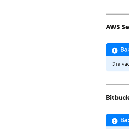
AWS Se
Ва
Эта ча
Bitbuc
Ва