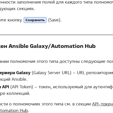
нности заполнения полей для каждого типа полном
дующих секциях.
ите кнопку
(Save).
Сохранить
кен Ansible Galaxy/Automation Hub
ании полномочия этого типа доступны следующие по
ервера Galaxy
(Galaxy Server URL) – URL репозитори
кций Ansible.
 API
(API Token) – токен, используемый для аутенти
ре коллекций.
сти о полномочиях этого типа см. в секции
API-токен
utomation Hub
.