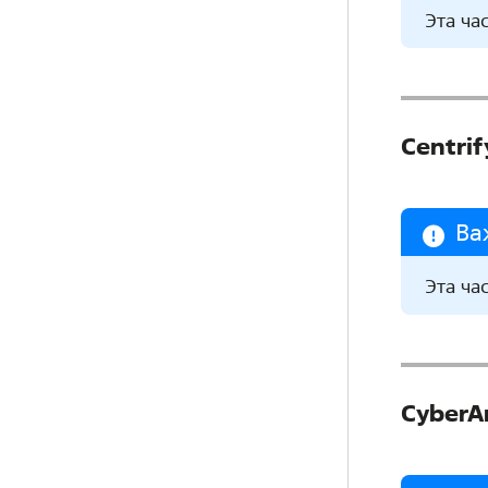
Эта ча
Centrif
Ва
Эта ча
CyberAr