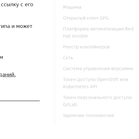
ссылку с его
Машина
Открытый ключ GPG
типа и может
Платформа автоматизации Red
Hat Ansible
Реестр контейнеров
им
Сеть
Система управления версиями
даний
,
Токен доступа OpenShift или
Kubernetes API
Токен персонального доступа
GitLab
Удаление полномочия