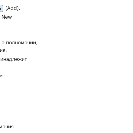
(Add).
ь
e New
 о полномочии,
ия.
принадлежит
м
мочия.