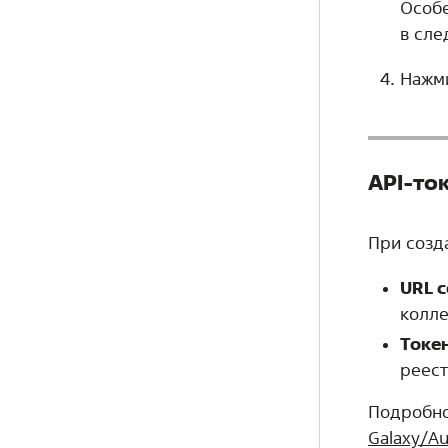
Особе
в сле
Нажм
API-то
При созд
URL с
колле
Токен
реест
Подробно
Galaxy/A