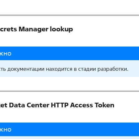
crets Manager lookup
жно
сть документации находится в стадии разработки.
ket Data Center HTTP Access Token
жно