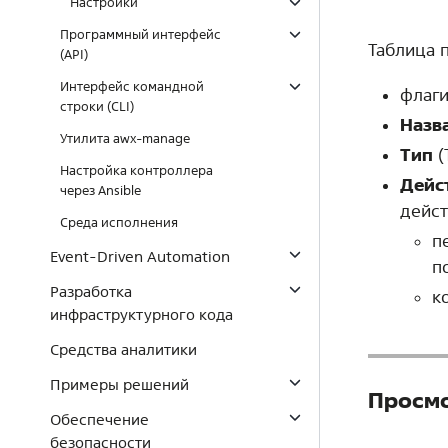
Настройки
Программный интерфейс
Таблица 
(API)
Интерфейс командной
флаги
строки (CLI)
Назв
Утилита awx-manage
Тип
(
Настройка контроллера
Дейс
через Ansible
дейст
Среда исполнения
п
Event-Driven Automation
п
Разработка
к
инфраструктурного кода
Средства аналитики
Примеры решений
Просмо
Обеспечение
безопасности