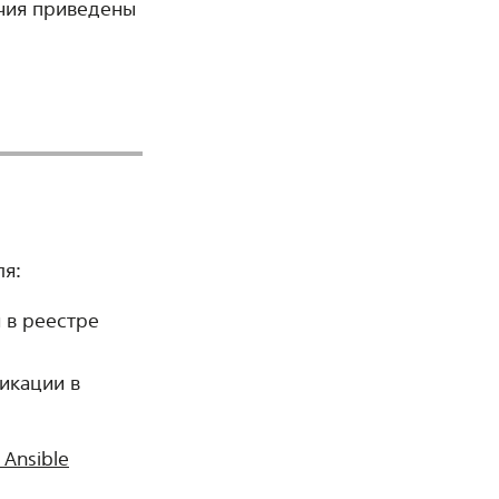
очия приведены
ля:
я в реестре
фикации в
 Ansible