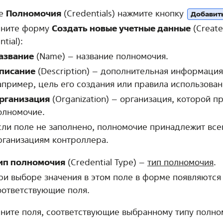
не
Полномочия
(Credentials) нажмите кнопку
Добавит
лните форму
Создать новые учетные данные
(Creat
tial):
азвание
(Name) – название полномочия.
писание
(Description) – дополнительная информация
апример, цель его создания или правила использован
рганизация
(Organization) – организация, которой 
олномочие.
сли поле не заполнено, полномочие принадлежит все
рганизациям контроллера.
ип полномочия
(Credential Type) –
тип полномочия
.
ри выборе значения в этом поле в форме появляются
оответствующие поля.
ните поля, соответствующие выбранному типу полно