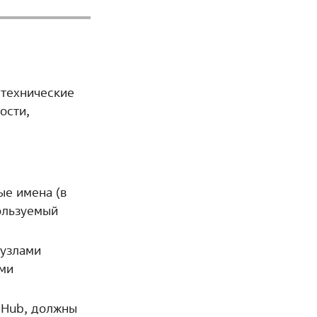
 технические
ости,
ые имена (в
пользуемый
 узлами
ыми
n Hub, должны