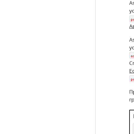
A
у
p
А
A
у
a
С
Ed
p
П
г