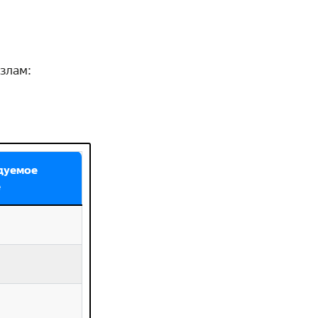
злам:
дуемое
е