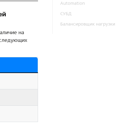
Automation
ей
СУБД
Балансировщик нагрузки
аличие на
 следующих