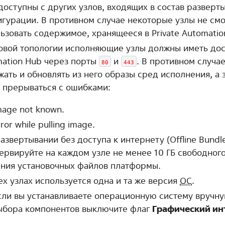
доступны с других узлов, входящих в состав разверт
гурации. В противном случае некоторые узлы не смо
ьзовать содержимое, хранящееся в Private Automatio
овой топологии исполняющие узлы должны иметь дост
ation Hub через порты
и
. В противном случае
80
443
жать и обновлять из него образы сред исполнения, а 
 прерываться с ошибками:
mage not known.
ror while pulling image.
азвертывании без доступа к интернету (Offline Bundl
ервируйте на каждом узле не менее 10 ГБ свободного
ния установочных файлов платформы.
ех узлах используется одна и та же версия
ОС
.
сли вы устанавливаете операционную систему вручну
ыбора компонентов выключите флаг
Графический ин