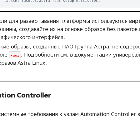
сли для развертывания платформы используются вир
ашины, создавайте их на основе образов без пакето
рафического интерфейса.
акие образы, созданные ПАО Группа Астра, не содерж
оле
. Подробности см. в
документации универсал
-gui
бразов Astra Linux
.
tion Controller
истемные требования к узлам Automation Controller з