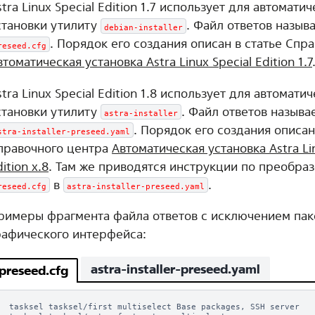
stra Linux Special Edition 1.7 использует для автомати
становки утилиту
. Файл ответов назыв
debian-installer
. Порядок его создания описан в статье Спр
reseed.cfg
втоматическая установка Astra Linux Special Edition 1.7
stra Linux Special Edition 1.8 использует для автомати
становки утилиту
. Файл ответов называ
astra-installer
. Порядок его создания описан
stra-installer-preseed.yaml
правочного центра
Автоматическая установка Astra Lin
ition x.8
. Там же приводятся инструкции по преобра
в
.
reseed.cfg
astra-installer-preseed.yaml
римеры фрагмента файла ответов с исключением пак
рафического интерфейса:
astra-installer-preseed.yaml
preseed.cfg
tasksel tasksel/first multiselect Base packages, SSH server
