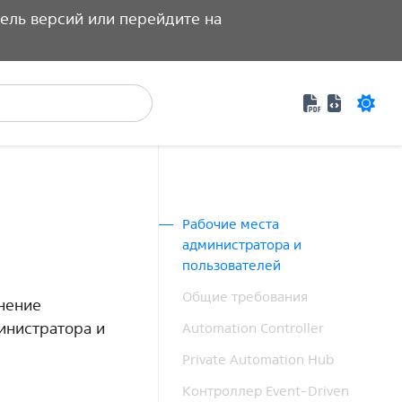
ель версий или перейдите на
Документаци
Специфик
Рабочие места
администратора и
пользователей
Общие требования
нение
инистратора и
Automation Controller
Private Automation Hub
Контроллер Event-Driven