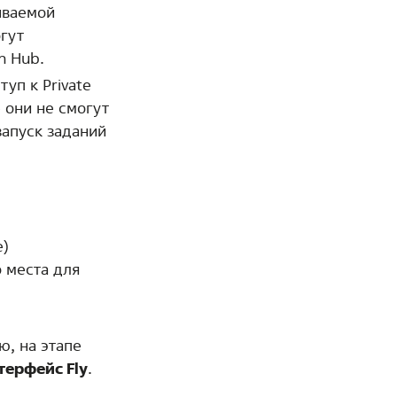
ываемой
гут
n Hub.
уп к Private
 они не смогут
запуск заданий
e)
 места для
ю, на этапе
терфейс Fly
.