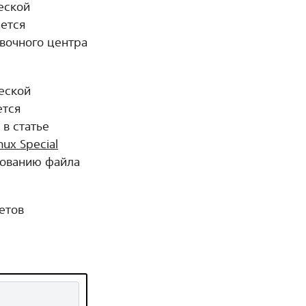
ческой
ается
авочного центра
.
ческой
ется
 в статье
ux Special
зованию файла
етов