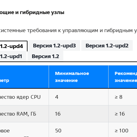
ющие и гибридные узлы
системные требования к управляющим и гибридным у
Версия 1.2-upd3
Версия 1.2-upd2
 1.2-upd4
1.2-upd1
Версия 1.2
Минимальное
Рекомен
метр
значение
значени
чество ядер CPU
4
≥ 8
ество RAM, ГБ
16
≥ 16
овое
50
≥ 100