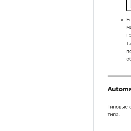
Е
м
г
Т
п
о
Automa
Типовые с
типа.