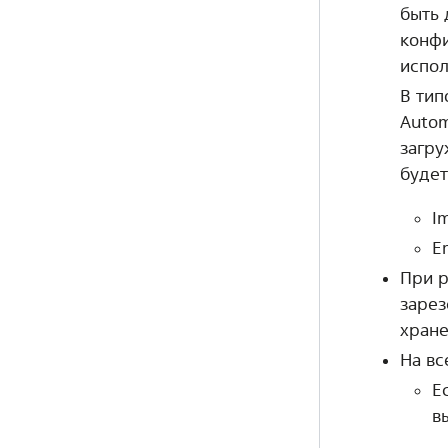
быть 
конфи
испол
В тип
Autom
загру
будет
I
Er
При р
зарез
хране
На вс
Е
в