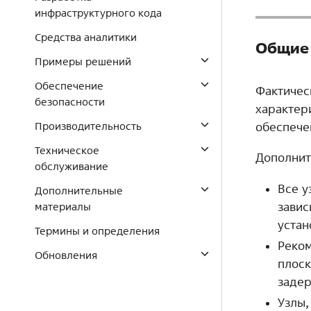
инфраструктурного кода
Средства аналитики
Общие
Примеры решений
Обеспечение
Фактичес
безопасности
характер
обеспече
Производительность
Техническое
Дополнит
обслуживание
Все у
Дополнительные
завис
материалы
устан
Термины и определения
Реком
Обновления
плоск
заде
Узлы,