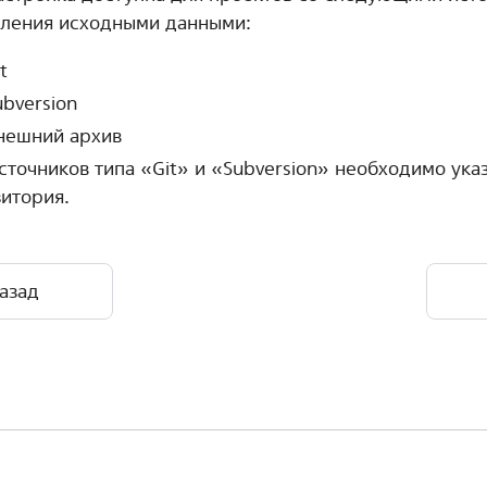
вления исходными данными:
t
ubversion
нешний архив
сточников типа «Git» и «Subversion» необходимо ука
итория.
азад
О Группа Астра.