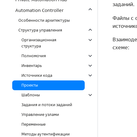
заданий.
Automation Controller
Файлы с 
Особенности архитектуры
источник
Структура управления
Взаимоде
Организационная
структура
схеме:
Полномочия
Инвентарь
Источники кода
Проекты
Шаблоны
Задания и потоки заданий
Управление узлами
Переменные
Методы аутентификации