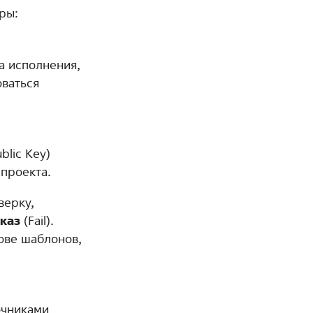
ры:
а исполнения,
оваться
blic Key)
 проекта.
верку,
каз
(Fail).
ове шаблонов,
очниками