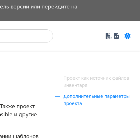
ель версий или перейдите на
Документаци
Специфик
Проект как источник файлов
инвентаря
Дополнительные параметры
проекта
 Также проект
sible и другие
дании шаблонов