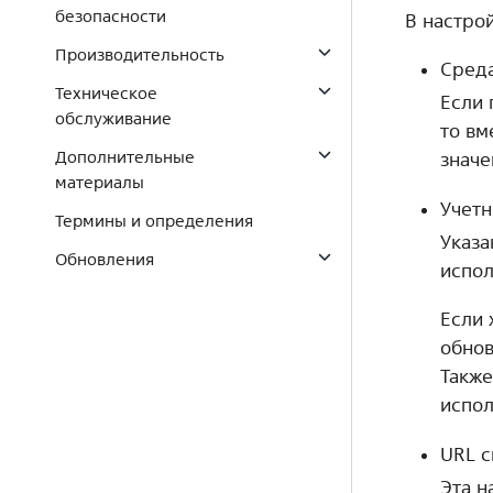
безопасности
В настро
Производительность
Среда
Техническое
Если 
обслуживание
то вм
Дополнительные
значе
материалы
Учетн
Термины и определения
Указа
Обновления
испол
Если 
обнов
Также
испол
URL с
Эта н