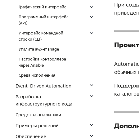
При созд
Графический интерфейс
приведен
Программный интерфейс
(API)
Интерфейс командной
строки (CLI)
Проект
Утилита awx-manage
Настройка контроллера
Automatio
через Ansible
обычных 
Среда исполнения
Поддержи
Event-Driven Automation
каталогов
Разработка
инфраструктурного кода
Средства аналитики
Дополн
Примеры решений
Обеспечение