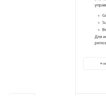
упра
Gi
S
В
Для и
репоз
н
Version 1.2
© 2026, ПА