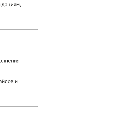
ндациям,
полнения
айлов и