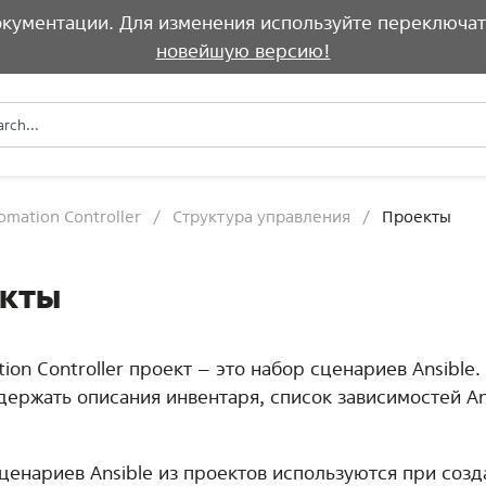
документации. Для изменения используйте переключат
новейшую версию!
omation Controller
Структура управления
Проекты
кты
ion Controller проект – это набор сценариев Ansible.
держать описания инвентаря, список зависимостей An
ценариев Ansible из проектов используются при соз