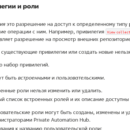
егии и роли
ия
это разрешение на доступ к определенному типу 
ие операции с ним. Например, привилегия
View
collec
вляет разрешение на просмотр внешних репозиторие
 существующие привилегии или создать новые нельзя
о набор привилегий.
ут быть
встроенными
и
пользовательскими
.
енные роли нельзя изменить или удалить.
й список встроенных ролей и их описание доступны
овательские роли могут быть созданы, изменены и 
истраторами Private Automation Hub.
вания к названию пользовательской роли: