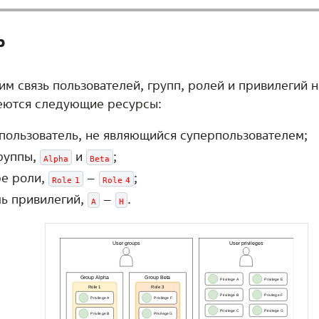
р
им связь пользователей, групп, ролей и привилегий 
еются следующие ресурсы:
пользователь, не являющийся суперпользователем;
руппы,
и
;
Alpha
Beta
ре роли,
–
;
Role
1
Role
4
ь привилегий,
–
.
A
H