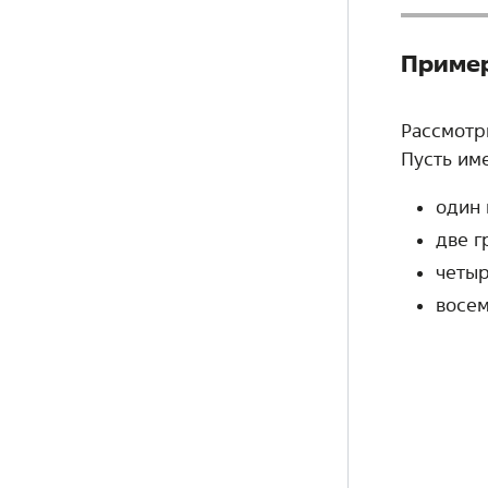
Приме
Рассмотр
Пусть им
один 
две г
четы
восем