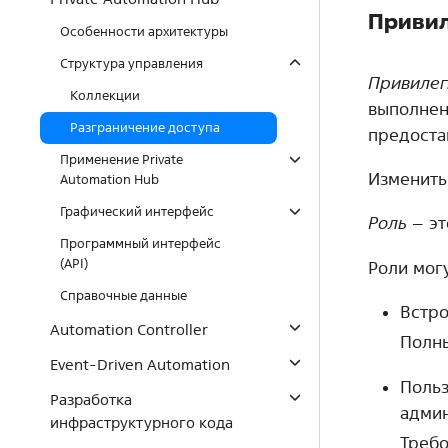
Привил
Особенности архитектуры
Структура управления
Привилег
Коллекции
выполнен
Разграничение доступа
предоста
Применение Private
Изменить
Automation Hub
Графический интерфейс
Роль
– эт
Программный интерфейс
(API)
Роли мог
Справочные данные
Встро
Automation Controller
Полны
Event-Driven Automation
Польз
Разработка
админ
инфраструктурного кода
Требо