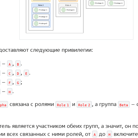
доставляют следующие привилегии:
–
,
.
A
B
–
,
,
.
C
D
E
–
,
;
F
G
–
.
H
связана с ролями
и
, а группа
– 
pha
Role
1
Role
2
Beta
ель является участником обеих групп, а значит, он п
ии всех связанных с ними ролей, от
до
включите
A
H