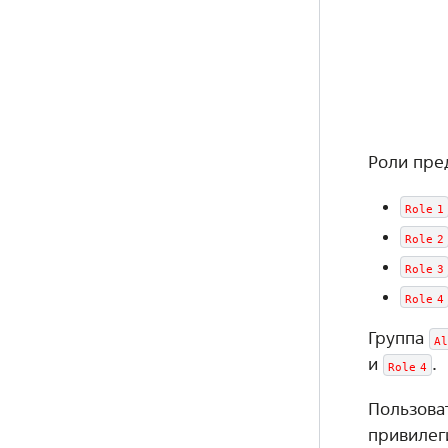
Роли пре
Role
1
Role
2
Role
3
Role
4
Группа
Al
и
.
Role
4
Пользоват
привилег