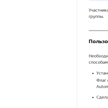
Участник
группы.
Пользо
Необходи
способам
Устан
Флаг 
Autom
Сдела