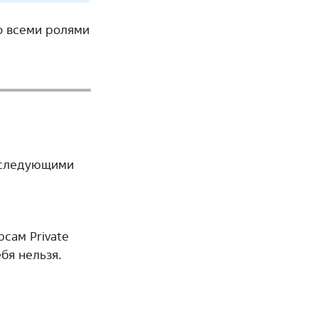
о всеми ролями
 следующими
сам Private
бя нельзя.