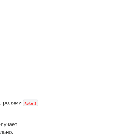
с ролями
Role
3
олучает
льно.