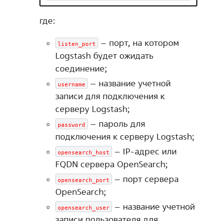
где:
– порт, на котором
listen_port
Logstash будет ожидать
соединение;
– название учетной
username
записи для подключения к
серверу Logstash;
– пароль для
password
подключения к серверу Logstash;
– IP-адрес или
opensearch_host
FQDN сервера OpenSearch;
– порт сервера
opensearch_port
OpenSearch;
– название учетной
opensearch_user
записи пользователя для