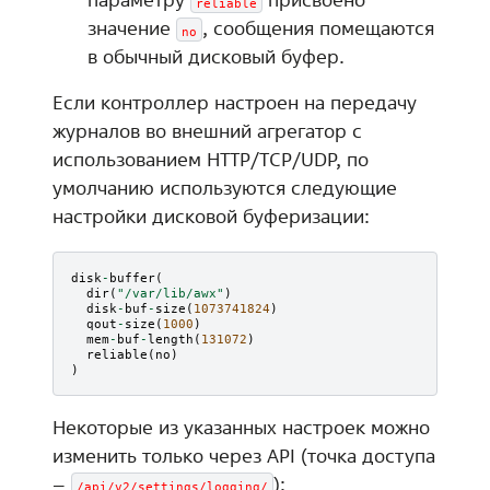
reliable
значение
, сообщения помещаются
no
в обычный дисковый буфер.
Если контроллер настроен на передачу
журналов во внешний агрегатор с
использованием HTTP/TCP/UDP, по
умолчанию используются следующие
настройки дисковой буферизации:
disk
-
buffer
(
dir
(
"/var/lib/awx"
)
disk
-
buf
-
size
(
1073741824
)
qout
-
size
(
1000
)
mem
-
buf
-
length
(
131072
)
reliable
(
no
)
)
Некоторые из указанных настроек можно
изменить только через API (точка доступа
–
):
/api/v2/settings/logging/