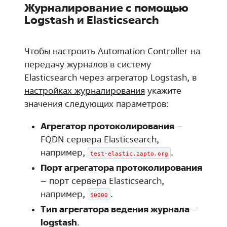
Журналирование с помощью
Logstash и Elasticsearch
Чтобы настроить Automation Controller на
передачу журналов в систему
Elasticsearch через агрегатор Logstash, в
настройках журналирования
укажите
значения следующих параметров:
Агрегатор протоколирования
–
FQDN сервера Elasticsearch,
например,
.
test-elastic.zapto.org
Порт агрегатора протоколирования
– порт сервера Elasticsearch,
например,
.
50000
Тип агрегатора ведения журнала
–
logstash
.