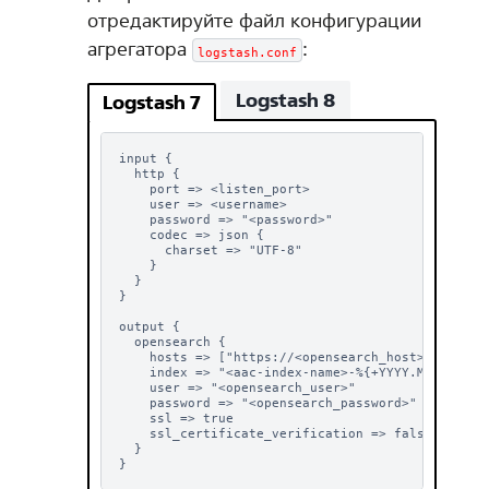
отредактируйте файл конфигурации
агрегатора
:
logstash.conf
Logstash 8
Logstash 7
input {

  http {

    port => <listen_port>

    user => <username>

    password => "<password>"

    codec => json {

      charset => "UTF-8"

    }

  }

}

output {

  opensearch {

    hosts => ["https://<opensearch_host>:<opensea
    index => "<aac-index-name>-%{+YYYY.MM.dd}"

    user => "<opensearch_user>"

    password => "<opensearch_password>"

    ssl => true

    ssl_certificate_verification => false

  }
